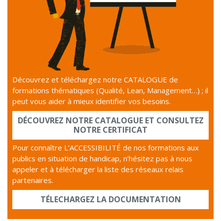
Découvrez et téléchargez notre CATALOGUE de
formations thématiques (Qualité, Lean, Management…) ; il
peut vous aider à mieux identifier vos besoins.
DÉCOUVREZ NOTRE CATALOGUE ET CONSULTEZ
NOTRE CERTIFICAT
Pour connaître L’ACCESSIBILITÉ de nos formations aux
publics en situation de handicap, n’hésitez pas à nous
appeler et à télécharger la liste des réseaux relais
partenaires.
TÉLECHARGEZ LA DOCUMENTATION